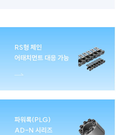
RS형 체인
어태치먼트 대응 가능
파워록(PLG)
AD-N 시리즈