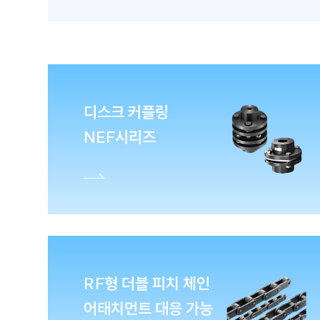
디스크 커플링
NEF시리즈
RF형 더블 피치 체인
어태치먼트 대응 가능