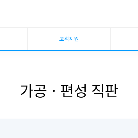
고객지원
가공ㆍ편성 직판